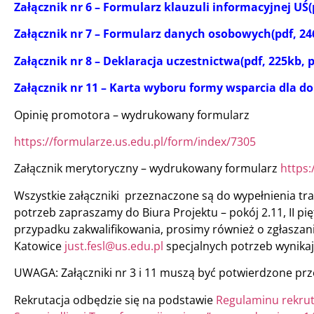
Załącznik nr 6 – Formularz klauzuli informacyjnej UŚ(p
Załącznik nr 7 – Formularz danych osobowych(pdf, 246
Załącznik nr 8 – Deklaracja uczestnictwa(pdf, 225kb, p
Załącznik nr 11 – Karta wyboru formy wsparcia dla d
Opinię promotora – wydrukowany formularz
https://formularze.us.edu.pl/form/index/7305
Załącznik merytoryczny – wydrukowany formularz
https:
Wszystkie załączniki przeznaczone są do wypełnienia t
potrzeb zapraszamy do Biura Projektu – pokój 2.11, II pi
przypadku zakwalifikowania, prosimy również o zgłaszanie 
Katowice
just.fesl@us.edu.pl
specjalnych potrzeb wynika
UWAGA: Załączniki nr 3 i 11 muszą być potwierdzone prz
Rekrutacja odbędzie się na podstawie
Regulaminu rekruta