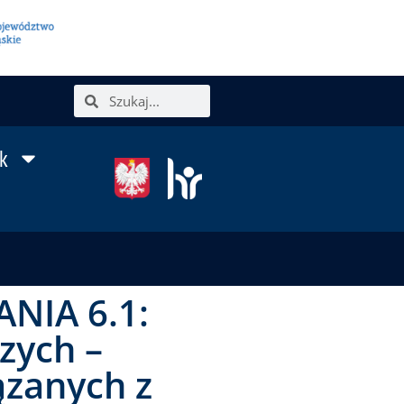
k
NIA 6.1:
zych –
ązanych z