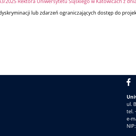
43/2025 Rektora Uniwersytetu Śląskiego w Katowicach z dni
 dyskryminacji lub zdarzeń ograniczających dostęp do proje
Uni
ul.
tel.
e-ma
NIP: