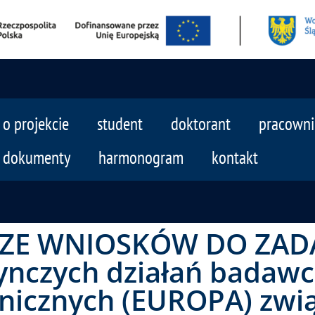
o projekcie
student
doktorant
pracowni
dokumenty
harmonogram
kontakt
ZE WNIOSKÓW DO ZADA
nczych działań badawc
nicznych (EUROPA) zwi