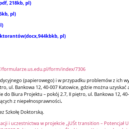
df, 218kb, pl)
kb, pl)
l)
oktorantów(docx,944kbkb, pl)
//formularze.us.edu.pl/form/index/7306
radycyjnego (papierowego) i w przypadku problemów z ich w
ętro, ul. Bankowa 12, 40-007 Katowice, gdzie można uzyskać 
do Biura Projektu – pokój 2.7, II piętro, ul. Bankowa 12, 40
jących z niepełnosprawności
.
ez Szkołę Doktorską.
cji i uczestnictwa w projekcie „jUŚt transition – Potencjał