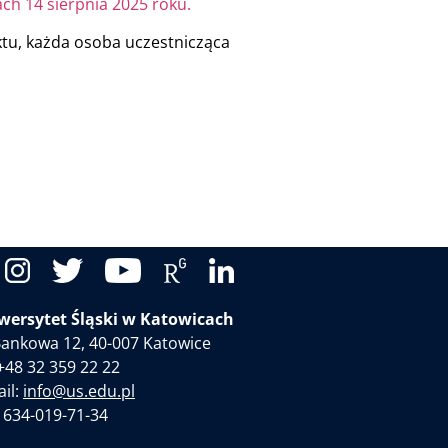
ach 14 sierpnia 2025 roku.
ktu, każda osoba uczestnicząca
wersytet Śląski w Katowicach
 Bankowa 12, 40-007 Katowice
 +48 32 359 22 22
il:
info@us.edu.pl
 634-019-71-34