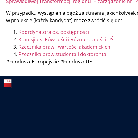
Sprawiedliwej Transformacji regionu” – zarządzenie nr 1
W przypadku wystąpienia bądź zaistnienia jakichkolwiek
w projekcie (każdy kandydat) może zwrócić się do:
Koordynatora ds. dostępności
Komisji ds. Równości i Różnorodności UŚ
Rzecznika praw i wartości akademickich
Rzecznika praw studenta i doktoranta
#FunduszeEuropejskie #FunduszeUE