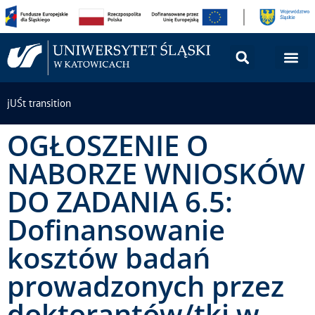
jUŚt transition
OGŁOSZENIE O
NABORZE WNIOSKÓW
DO ZADANIA 6.5:
Dofinansowanie
kosztów badań
prowadzonych przez
doktorantów/tki w