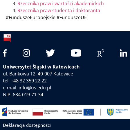
Rzecznika praw i wartości akademickich
Rzecznika praw studenta i doktoranta
#FunduszeEuropejskie #FunduszeUE
Uniwersytet Śląski w Katowicach
ul. Bankowa 12, 40-007 Katowice
tel. +48 32 359 22 22
e-mail:
info@us.edu.pl
NIP: 634-019-71-34
Deklaracja dostępności